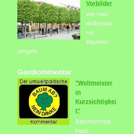
Vorbilder
wie man
anderswo
mit
Bäumen
umgeht
Gastkommentar
"Weltmeister
in
Kurzsichtigkei
t"
Ratsmehrheit
kippt