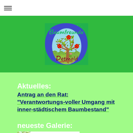
Aktuelles:
Antrag an den Rat:
"Verantwortungs-voller Umgang mit
inner-städtischem Baumbestand"
neueste Galerie: