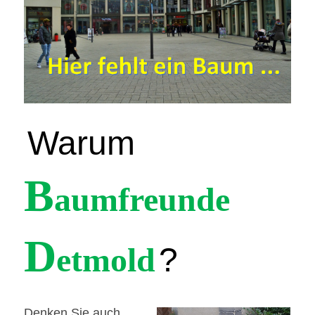
Warum
B
aumfreunde
D
etmold
?
Denken Sie auch