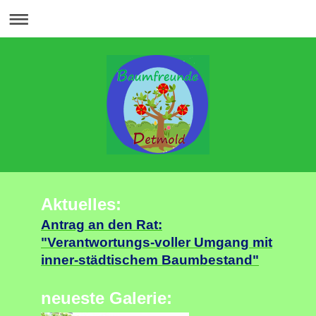
Aktuelles:
Antrag an den Rat:
"Verantwortungs-voller Umgang mit
inner-städtischem Baumbestand"
neueste Galerie: