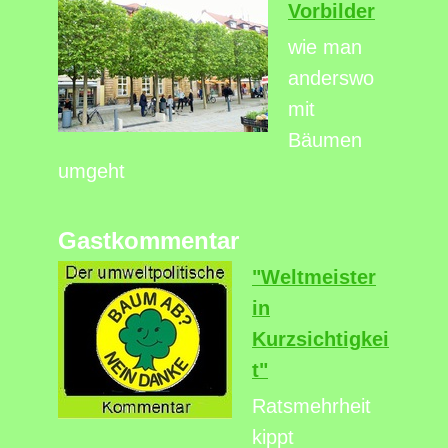
Vorbilder
wie man
anderswo
mit
Bäumen
umgeht
Gastkommentar
"Weltmeister
in
Kurzsichtigkei
t"
Ratsmehrheit
kippt