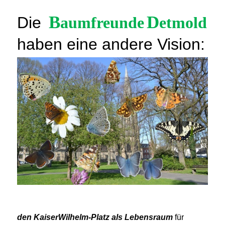
B
D
Die
aumfreunde
etmold
haben eine andere Vision:
den KaiserWilhelm-Platz als Lebensraum
für